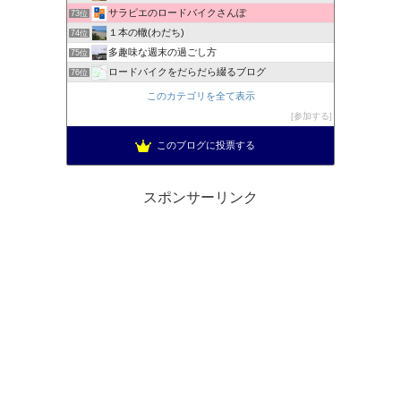
サラピエのロードバイクさんぽ
73位
１本の轍(わだち)
74位
多趣味な週末の過ごし方
75位
ロードバイクをだらだら綴るブログ
76位
TEAM補助輪
77位
このカテゴリを全て表示
吉祥寺とロードバイクとわたし
78位
参加する
自転車って楽しい？
79位
このブログに投票する
ちゃりーず かふぇ
80位
スポンサーリンク