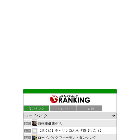
ロードバイク メンテナンス 初心者の練習日記
66位
ホリゾンタルに憧れて
67位
ランキング
ポイント
ブロ画
Pottering Blog on zOMG.TOKYO
68位
漂えど沈まず−ロード初心者のピナレロ日記
69位
自転車健康生活
70位
【遠くに】チャリンコぶらり旅【行こう】
71位
ロードバイクでサーモン・ダンシング
72位