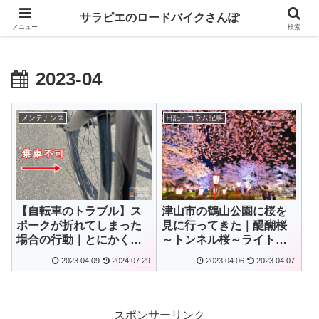
GIANT乗りが自転車パーツのレビューとロングライドの魅力を語るブログ
サラピエのロードバイクさんぽ
メニュー
検索
2023-04
メンテナンス
日記・コラム記事
【自転車のトラブル】ス
津山市の鶴山公園に桜を
ポークが折れてしまった
見に行ってきた｜醍醐桜
場合の行動｜とにかく荷
～トンネル桜～ライトア
重をかけない
ップ
2023.04.09
2024.07.29
2023.04.06
2023.04.07
スポンサーリンク