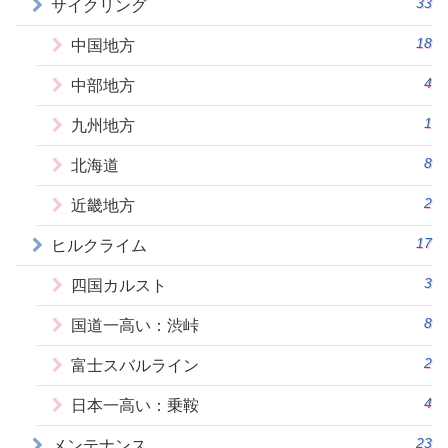
33
サイクリング
18
中国地方
4
中部地方
1
九州地方
8
北海道
2
近畿地方
17
ヒルクライム
3
四国カルスト
8
国道一高い：渋峠
2
富士スバルライン
4
日本一高い：乗鞍
23
メンテナンス