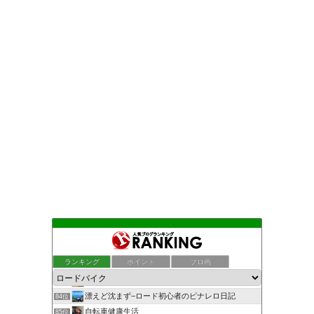
らんぱぱ の ロードレーサー日記
80位
１本の轍(わだち)
81位
ランキング
ポイント
ブロ画
多趣味な週末の過ごし方
82位
ロードバイクでサーモン・ダンシング
83位
漂えど沈まず−ロード初心者のピナレロ日記
84位
自転車健康生活
85位