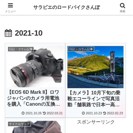
GIANT乗りが自転車パーツのレビューとロングライドの魅力を語るブログ
サラピエのロードバイクさんぽ
メニュー
検索
2021-10
日記・コラム記事
日記・コラム記事
【EOS 6D Mark II】ロワ
【カメラ】10月下旬の乗
ジャパンのカメラ用電池
鞍エコーラインで写真活
を購入「Canonの互換バ
動「舗装路で日本一高い
ッテリーで、安心と信頼
場所はもう冬」～長野県
2021.10.26
2022.03.21
2021.10.23
2022.02.23
のブランド」
松本市～
スポンサーリンク
サイクルウェア