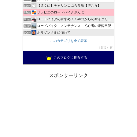
【遠くに】チャリンコぶらり旅【行こう】
86位
サラピエのロードバイクさんぽ
87位
ロードバイクのすすめ！！40代からのサイクリスト生活！
88位
ロードバイク メンテナンス 初心者の練習日記
89位
ホリゾンタルに憧れて
90位
ロードバイクをだらだら綴るブログ
91位
このカテゴリを全て表示
TEAM補助輪
92位
参加する
吉祥寺とロードバイクとわたし
93位
このブログに投票する
ロードバイクPROKU
94位
スポンサーリンク