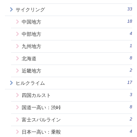
33
サイクリング
18
中国地方
4
中部地方
1
九州地方
8
北海道
2
近畿地方
17
ヒルクライム
3
四国カルスト
8
国道一高い：渋峠
2
富士スバルライン
4
日本一高い：乗鞍