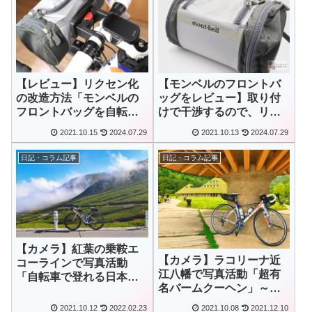
【レビュー】リクセン化
【モンベルのフロントバ
の改造方法「モンベルの
ッグをレビュー】取り付
フロントバッグを自転車
けで干渉するので、リク
へワンタッチ脱着」
セン化の改造が前提！
2021.10.15
2024.07.29
2021.10.13
2024.07.29
日記・コラム記事
日記・コラム記事
【カメラ】紅葉の乗鞍エ
【カメラ】ラコリーナ近
コーラインで写真活動
江八幡で写真活動「超有
「自転車で登れる日本一
名バームクーヘン」～滋
高い場所」～長野県松本
賀県近江八幡市～
市～
2021.10.12
2022.02.23
2021.10.08
2021.12.10