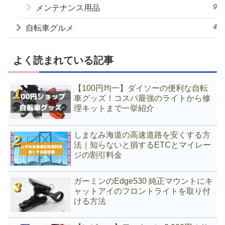
9
メンテナンス用品
4
自転車グルメ
よく読まれている記事
【100円均一】ダイソーの便利な自転
車グッズ！コスパ最強のライトから修
理キットまで一挙紹介
しまなみ海道の高速道路を安くする方
法｜知らないと損するETCとマイレー
ジの割引料金
ガーミンのEdge530 純正マウントにキ
ャットアイのフロントライトを取り付
ける方法