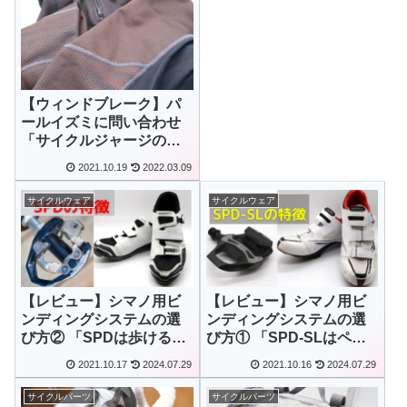
【ウィンドブレーク】パ
ールイズミに問い合わせ
「サイクルジャージの変
色は、日光が原因!?」
2021.10.19
2022.03.09
サイクルウェア
サイクルウェア
【レビュー】シマノ用ビ
【レビュー】シマノ用ビ
ンディングシステムの選
ンディングシステムの選
び方② 「SPDは歩けるサ
び方① 「SPD‐SLはペダ
イクリングシューズ」
リングに特化したサイク
2021.10.17
2024.07.29
2021.10.16
2024.07.29
リングシューズ」
サイクルパーツ
サイクルパーツ