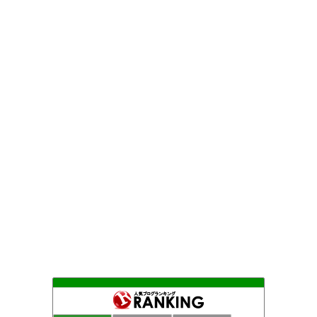
Ｃｙｃｌｅ ＴＶ（サイクルＴＶ）
79位
ロードバイクとひとりごとと…
80位