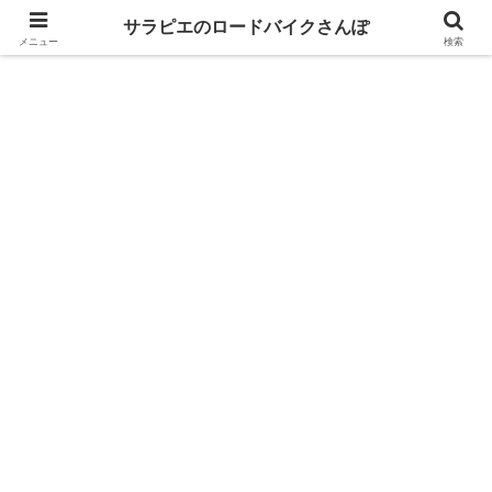
GIANT乗りが自転車パーツのレビューとロングライドの魅力を語るブログ
サラピエのロードバイクさんぽ
メニュー
検索