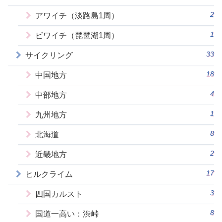
2
アワイチ（淡路島1周）
1
ビワイチ（琵琶湖1周）
33
サイクリング
18
中国地方
4
中部地方
1
九州地方
8
北海道
2
近畿地方
17
ヒルクライム
3
四国カルスト
8
国道一高い：渋峠