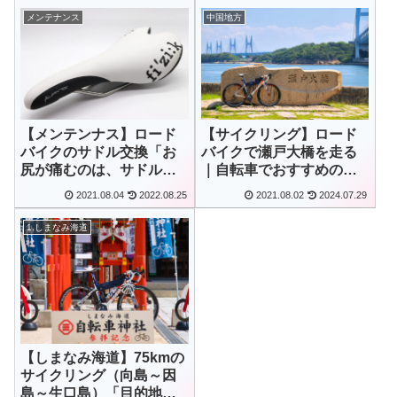
メンテナンス
中国地方
【サイクリング】ロード
【メンテンナス】ロード
バイクで瀬戸大橋を走る
バイクのサドル交換「お
｜自転車でおすすめの観
尻が痛むのは、サドル本
光スポット
体orポジションが合って
2021.08.04
2022.08.25
2021.08.02
2024.07.29
ない証拠」
1.しまなみ海道
【しまなみ海道】75kmの
サイクリング（向島～因
島～生口島）「目的地は