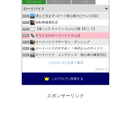
ランキング
ポイント
ブロ画
らんぱぱ の ロードレーサー日記
81位
ホリゾンタルに憧れて
82位
漂えど沈まず−ロード初心者のピナレロ日記
83位
自転車健康生活
84位
【遠くに】チャリンコぶらり旅【行こう】
85位
サラピエのロードバイクさんぽ
86位
ロードバイクでサーモン・ダンシング
87位
ロードバイクのすすめ！！40代からのサイクリスト生活！
88位
ロードバイク メンテナンス 初心者の練習日記
89位
１本の轍(わだち)
90位
このカテゴリを全て表示
ロードバイクをだらだら綴るブログ
91位
参加する
多趣味な週末の過ごし方
92位
このブログに投票する
TEAM補助輪
93位
スポンサーリンク