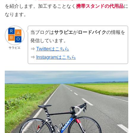
を紹介します。加工することなく
携帯スタンド
の代用品
に
なります。
当ブログは
サラピエ
が
ロードバイク
の情報を
発信しています。
サラピエ
⇒
Twitterはこちら
⇒
Instagramはこちら