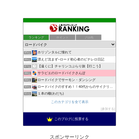
ロードバイクとひとりごとと…
81位
らんぱぱ の ロードレーサー日記
82位
ランキング
ポイント
ブロ画
自転車健康生活
83位
ロードバイク メンテナンス 初心者の練習日記
84位
ホリゾンタルに憧れて
85位
漂えど沈まず−ロード初心者のピナレロ日記
86位
【遠くに】チャリンコぶらり旅【行こう】
87位
サラピエのロードバイクさんぽ
88位
ロードバイクでサーモン・ダンシング
89位
ロードバイクのすすめ！！40代からのサイクリスト生活！
90位
１本の轍(わだち)
91位
ロードバイクをだらだら綴るブログ
92位
このカテゴリを全て表示
多趣味な週末の過ごし方
93位
参加する
TEAM補助輪
94位
このブログに投票する
吉祥寺とロードバイクとわたし
95位
スポンサーリンク