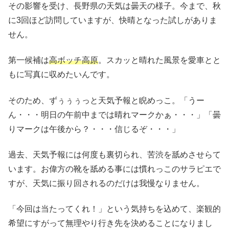
その影響を受け、長野県の天気は曇天の様子。今まで、秋
に3回ほど訪問していますが、快晴となった試しがありま
せん。
第一候補は
高ボッチ高原
。スカッと晴れた風景を愛車とと
もに写真に収めたいんです。
そのため、ずぅぅぅっと天気予報と睨めっこ。「うー
ん・・・明日の午前中までは晴れマークかぁ・・・」「曇
りマークは午後から？・・・信じるぞ・・・」
過去、天気予報には何度も裏切られ、苦渋を舐めさせらて
います。お偉方の靴を舐める事には慣れっこのサラピエで
すが、天気に振り回されるのだけは我慢なりません。
「今回は当たってくれ！」という気持ちを込めて、楽観的
希望にすがって無理やり行き先を決めることになりまし