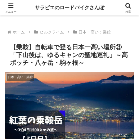
GIANT乗りが自転車パーツのレビューとロングライドの魅力を語るブログ
サラピエのロードバイクさんぽ
メニュー
検索
ホーム
ヒルクライム
日本一高い：乗鞍
【乗鞍】自転車で登る日本一高い場所③
「下山後は、ゆるキャンの聖地巡礼」～高
ボッチ・八ヶ岳・駒ヶ根～
日本一高い：乗鞍