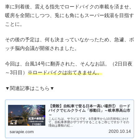
車に到着後、震える指先でロードバイクの車載を済ませ、
暖房を全開にしつつ、兎にも角にもスーパー銭湯を目指す
ことに。
その後の予定は、何も決まっていなかったため、急遽、ボ
ッチ脳内会議が開催されました。
今回は、台風14号に翻弄された、そんなお話。（2日目夜
～3日目）
※ロードバイクは出てきません。
▼関連記事はこちら▼
【乗鞍】自転車で登る日本一高い場所① ロード
バイクでヒルクライム「移動日」～岐阜県高山市
～
こんにちは、サラピエです。9月後半から10月初旬にかけ
て、自転車界隈がザワザワすることをご存じですか？その
理由は乗鞍の紅...
2020.10.14
sarapie.com