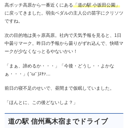
高ボッチ高原から一番近くにある
「道の駅 小坂田公園」
に戻ってきました。弱虫ペダルの主人公の苗字にクリソツ
ですね。
次の目的地は美ヶ原高原。社内で天気予報を見ると、1日
中曇りマーク。昨日の予報から曇りがずれ込んで、快晴マ
ークが少なくなっとるやないかい！
「まぁ、諦めるか・・・」「今後・どうし・・よかな
ぁ・・・」( ˘ω˘ )ｽﾔｧ…
前日の寝不足のせいで、昼間まで仮眠していました。
「ほんとに、この後どないしよ？」
道の駅 信州蔦木宿までドライブ