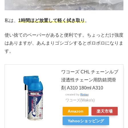
私は、
1時間ほど放置して軽く拭き取り
。
使い捨てのペーパーがあると便利です。ちょっとだけ強度
はありますが、あんまりゴシゴシするとボロボロになりま
す。
ワコーズ CHL チェーンルブ
浸透性チェーン用防錆潤滑
剤 A310 180ml A310
created by
Rinker
ワコーズ(Wako's)
Amazon
楽天市場
Yahooショッピング