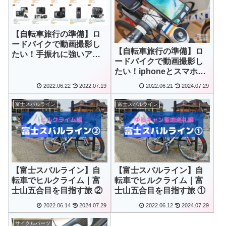
【自転車旅行の準備】ロ
ードバイクで動画撮影し
【自転車旅行の準備】ロ
たい！手振れに強いアク
ードバイクで動画撮影し
ションカメラを検討
たい！iphoneとスマホホ
ルダーを試す
2022.06.22
2022.07.19
2022.06.21
2024.07.29
富士スバルライン
富士スバルライン
【富士スバルライン】自
【富士スバルライン】自
転車でヒルクライム｜富
転車でヒルクライム｜富
士山五合目を目指す旅 ②
士山五合目を目指す旅 ①
2022.06.14
2024.07.29
2022.06.12
2024.07.29
サイクルパーツ