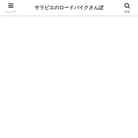
GIANT乗りが自転車パーツのレビューとロングライドの魅力を語るブログ
サラピエのロードバイクさんぽ
メニュー
検索