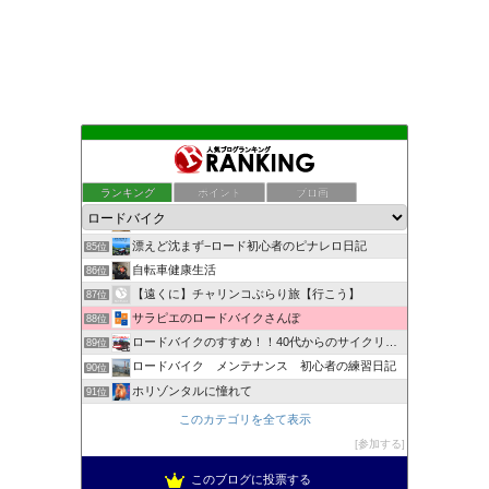
らんぱぱ の ロードレーサー日記
81位
１本の轍(わだち)
82位
ランキング
ポイント
ブロ画
多趣味な週末の過ごし方
83位
ロードバイクでサーモン・ダンシング
84位
漂えど沈まず−ロード初心者のピナレロ日記
85位
自転車健康生活
86位
【遠くに】チャリンコぶらり旅【行こう】
87位
サラピエのロードバイクさんぽ
88位
ロードバイクのすすめ！！40代からのサイクリスト生活！
89位
ロードバイク メンテナンス 初心者の練習日記
90位
ホリゾンタルに憧れて
91位
ロードバイクをだらだら綴るブログ
92位
このカテゴリを全て表示
TEAM補助輪
93位
参加する
吉祥寺とロードバイクとわたし
94位
このブログに投票する
ロードバイクPROKU
95位