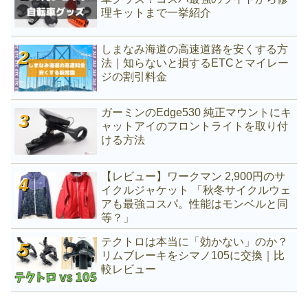
理キットまで一挙紹介
しまなみ海道の高速道路を安くする方
法｜知らないと損するETCとマイレー
ジの割引料金
ガーミンのEdge530 純正マウントにキ
ャットアイのフロントライトを取り付
ける方法
【レビュー】ワークマン 2,900円のサ
イクルジャケット 「秋冬サイクルウェ
アも最強コスパ。性能はモンベルと同
等？」
テクトロは本当に「効かない」のか？
リムブレーキをシマノ105に交換｜比
較レビュー