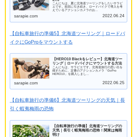
こんにちは、夏に北海道ツーリングをしたいサラピ
エです。前回に引き続き、ロードバイクで導入を考
えているアクションカメラのお...
2022.06.24
sarapie.com
【自転車旅行の準備5】北海道ツーリング｜ロードバ
イクにGoProをマウントする
【HERO10 Blackをレビュー】北海道ツー
リング｜ロードバイクにマウントする方法
こんにちは、サラピエです。北海道旅行の思い出を
残すために、定番のアクションカメラ「GoPro
HERO10」を購入しまし...
2022.06.25
sarapie.com
【自転車旅行の準備6】北海道ツーリングの天気｜長
引く蝦夷梅雨の恐怖
【自転車旅行の準備】北海道ツーリングの
天気｜長引く蝦夷梅雨の恐怖！関東は梅雨
明け