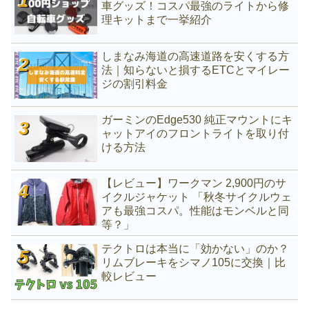
車グッズ！コスパ最強のライトから修
理キットまで一挙紹介
しまなみ海道の高速道路を安くする方
法｜知らないと損するETCとマイレー
ジの割引料金
ガーミンのEdge530 純正マウントにキ
ャットアイのフロントライトを取り付
ける方法
【レビュー】ワークマン 2,900円のサ
イクルジャケット 「秋冬サイクルウェ
アも最強コスパ。性能はモンベルと同
等？」
テクトロは本当に「効かない」のか？
リムブレーキをシマノ105に交換｜比
較レビュー