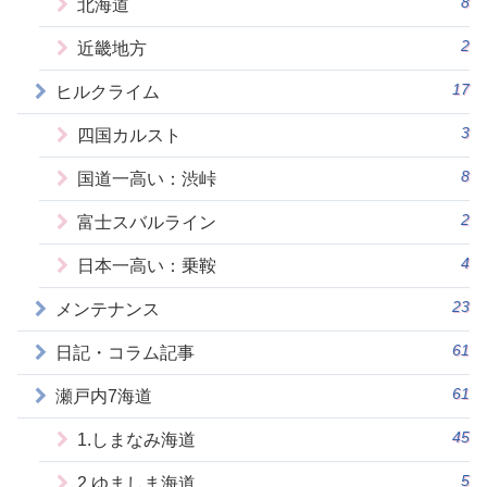
8
北海道
2
近畿地方
17
ヒルクライム
3
四国カルスト
8
国道一高い：渋峠
2
富士スバルライン
4
日本一高い：乗鞍
23
メンテナンス
61
日記・コラム記事
61
瀬戸内7海道
45
1.しまなみ海道
5
2.ゆましま海道