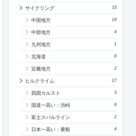
33
サイクリング
18
中国地方
4
中部地方
1
九州地方
8
北海道
2
近畿地方
17
ヒルクライム
3
四国カルスト
8
国道一高い：渋峠
2
富士スバルライン
4
日本一高い：乗鞍