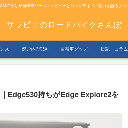
GIANT乗りが自転車パーツのレビューとロングライドの魅力を語るブロ
サラピエのロードバイクさんぽ
ナンス
瀬戸内7海道
自転車グッズ
日記・コラム
e530持ちがEdge Explore2を