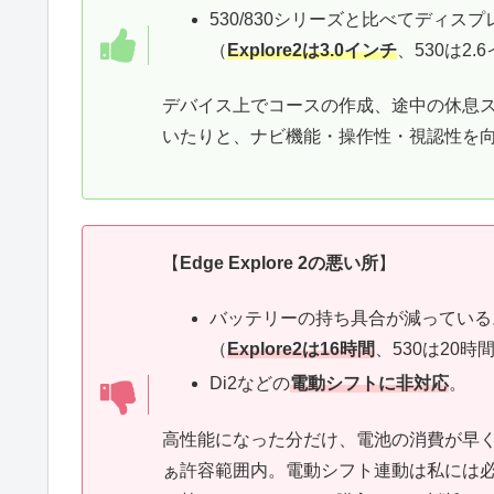
530/830シリーズと比べてディ
（
Explore2は3.0インチ
、530は2.
デバイス上でコースの作成、途中の休息
いたりと、ナビ機能・操作性・視認性を
【
Edge Explore 2の悪い所
】
バッテリーの持ち具合が減っている
（
Explore2は16時間
、530は20時
Di2などの
電動シフトに非対応
。
高性能になった分だけ、電池の消費が早
ぁ許容範囲内。電動シフト連動は私には