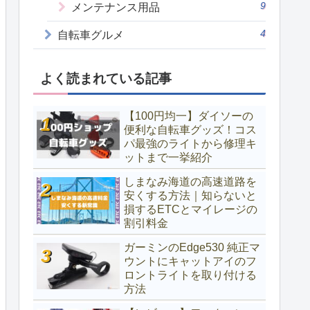
9
メンテナンス用品
4
自転車グルメ
よく読まれている記事
【100円均一】ダイソーの
便利な自転車グッズ！コス
パ最強のライトから修理キ
ットまで一挙紹介
しまなみ海道の高速道路を
安くする方法｜知らないと
損するETCとマイレージの
割引料金
ガーミンのEdge530 純正マ
ウントにキャットアイのフ
ロントライトを取り付ける
方法