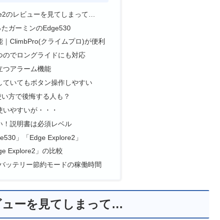
lore2のレビューを見てしまって…
ガーミンのEdge530
ClimbPro(クライムプロ)が便利
つのでロングライドにも対応
立つアラーム機能
していてもボタン操作しやすい
使い方で後悔する人も？
使いやすいが・・・
い！説明書は必須レベル
0」「Edge Explore2」
e Explore2」の比較
re2｜バッテリー節約モードの稼働時間
のレビューを見てしまって…